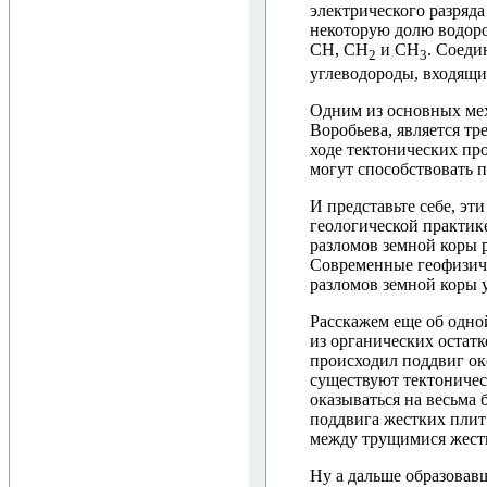
электрического разряд
некоторую долю водоро
СН, СН
и СН
. Соеди
2
3
углеводороды, входящие
Одним из основных мех
Воробьева, является т
ходе тектонических пр
могут способствовать 
И представьте себе, э
геологической практике
разломов земной коры р
Современные геофизиче
разломов земной коры 
Расскажем еще об одной
из органических остатк
происходил поддвиг ок
существуют тектоничес
оказываться на весьма 
поддвига жестких плит
между трущимися жестк
Ну а дальше образовав