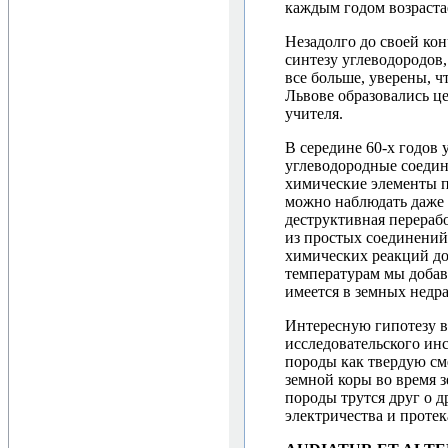
каждым годом возраста
Незадолго до своей ко
синтезу углеводородов
все больше, уверены, ч
Львове образовались ц
учителя.
В середине 60-х годов 
углеводородные соедине
химические элементы п
можно наблюдать даже 
деструктивная перерабо
из простых соединений
химических реакций до
температурам мы добави
имеется в земных недра
Интересную гипотезу в
исследовательского ин
породы как твердую см
земной коры во время 
породы трутся друг о д
электричества и проте