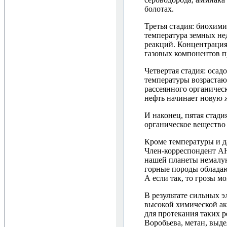
болотах.
Третья стадия: биохим
температура земных нед
реакций. Концентрация 
газовых компонентов п
Четвертая стадия: оса
температуры возрастаю
рассеянного органичес
нефть начинает новую 
И наконец, пятая стади
органическое вещество
Кроме температуры и д
Член-корреспондент АН
нашей планеты немалую
горные породы обладаю
А если так, то грозы мо
В результате сильных 
высокой химической ак
для протекания таких 
Воробьева, метан, выд