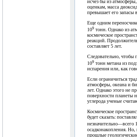
исчез бы из атмосферы
оценкам, масса диоксид
превышает его запасы в
Еще одним переносчико
9
10
тонн. Однако из атм
космическое пространст
реакций. Продолжитель
составляет 5 лет.
Следовательно, чтобы 
9
10
тонн метана из подз
испарения или, как гов
Если ограничиться тра
атмосферы, океана и б
лет. Однако этого не п
поверхности планеты 
углерода ученые счита
Космическое пространс
будет сказать: поставл
незначительно—всего 
осадконакопления. Но, 
прошлые геологические