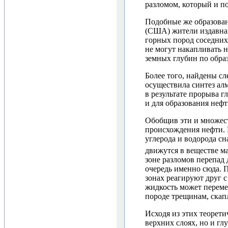
разломом, который и по
Подобные же образован
(США) жители издавна 
горных пород соседних 
не могут накапливать н
земных глубин по обра
Более того, найдены с
осуществила синтез ал
в результате прорыва 
и для образования нефти
Обобщив эти и множест
происхождения нефти. 
углерода и водорода с
движутся в веществе ма
зоне разломов перепад
очередь именно сюда. 
зонах реагируют друг с
жидкость может переме
породе трещинам, скап
Исходя из этих теорети
верхних слоях, но и гл