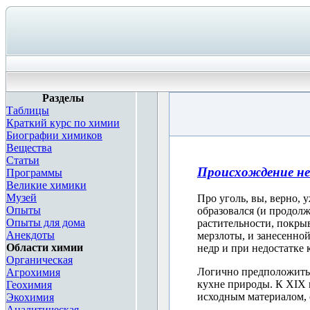
Разделы
Таблицы
Краткий курс по химии
Биографии химиков
Вещества
Статьи
Происхождение н
Программы
Великие химики
Музей
Про уголь, вы, верно, у
Опыты
образовался (и продолж
Опыты для дома
растительности, покры
Анекдоты
мерзлоты, и занесенно
Области химии
недр и при недостатке 
Органическая
Логично предположить,
Агрохимия
кухне природы. К XIX 
Геохимия
исходным материалом, 
Экохимия
Аналитическая