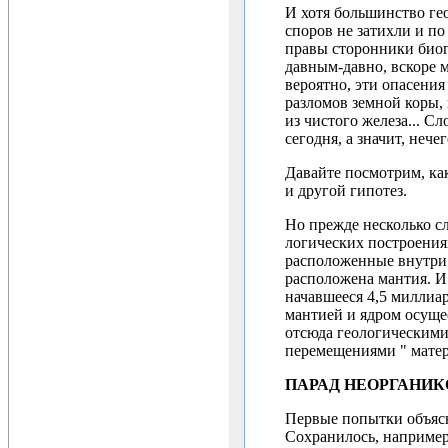
И хотя большинство ге
споров не затихли и по
правы сторонники биог
давным-давно, вскоре м
вероятно, эти опасения
разломов земной коры, 
из чистого железа... Сл
сегодня, а значит, нече
Давайте посмотрим, ка
и другой гипотез.
Но прежде несколько сл
логических построения
расположенные внутри 
расположена мантия. И
начавшееся 4,5 миллиар
мантией и ядром осуще
отсюда геологическим
перемещениями " матер
ПАРАД НЕОРГАНИК
Первые попытки объясн
Сохранилось, например