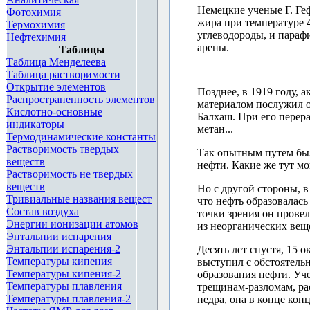
Немецкие ученые Г. Ге
Фотохимия
жира при температуре 
Термохимия
углеводороды, и парафи
Нефтехимия
арены.
Таблицы
Таблица Менделеева
Таблица растворимости
<div style="height: 14px
Открытие элементов
Позднее, в 1919 году, 
href="http://chemistry.
Распространенность элементов
материалом послужил 
Кислотно-основные
Балхаш. При его перера
индикаторы
метан...
Термодинамические константы
Растворимость твердых
Так опытным путем был
веществ
нефти. Какие же тут мо
Растворимость не твердых
веществ
Но с другой стороны, 
Тривиальные названия вещест
что нефть образовалас
Состав воздуха
точки зрения он прове
Энергии ионизации атомов
из неорганических вещ
Энтальпии испарения
Энтальпии испарения-2
Десять лет спустя, 15 
Температуры кипения
выступил с обстоятель
Температуры кипения-2
образования нефти. Уч
Температуры плавления
трещинам-разломам, ра
Температуры плавления-2
недра, она в конце кон