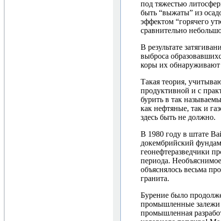
под тяжестью литосфер
быть “выжаты” из осад
эффектом “горячего ут
сравнительно небольшо
В результате затягива
выброса образовавшихс
коры их обнаруживают 
Такая теория, учитыва
продуктивной и с прак
бурить в так называем
как нефтяные, так и га
здесь быть не должно.
В 1980 году в штате В
докембрийский фундаме
геонефтеразведчики пр
периода. Необъяснимое,
объяснялось весьма про
гранита.
Бурение было продолже
промышленные залежи г
промышленная разработ