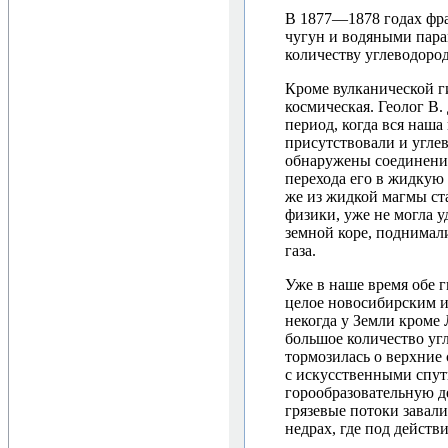
В 1877—1878 годах фра
чугун и водяными пара
количеству углеводород
Кроме вулканической г
космическая. Геолог В.
период, когда вся наша 
присутствовали и угле
обнаружены соединения
перехода его в жидкую 
же из жидкой магмы ста
физики, уже не могла у
земной коре, поднимали
газа.
Уже в наше время обе
целое новосибирским и
некогда у Земли кроме 
большое количество угл
тормозилась о верхние 
с искусственными спут
горообразовательную д
грязевые потоки завал
недрах, где под действ