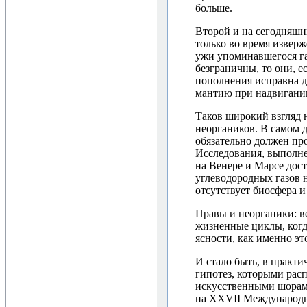
больше.
Второй и на сегодняшн
только во время изверже
ужи упоминавшегося га
безграничны, то они, е
пополнения исправна де
мантию при надвигании
Таков широкий взгляд 
неоргаников. В самом д
обязательно должен про
Исследования, выполн
на Венере и Марсе дост
углеводородных газов 
отсутствует биосфера 
Правы и неорганики: в
жизненные циклы, когда
ясности, как именно эт
И стало быть, в практи
гипотез, которыми расп
искусственными шорами.
на XXVII Международн