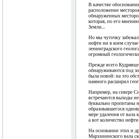
В качестве обосновани
расположение месторож
обнаруженных месторо
которая, по его мнени
Земли...
Но мы чуточку забежал
нефти ни в коем случае
ленинградского геолога
огромный геологически
Прежде всего Кудрявце
обнаруживаются под зо
была новой: на это обс
намного расширил геог
Например, на севере Си
встречаются выходы не
буквально пропитаны не
образовавшегося однов
мере удаления от вала 
а вот количество нефти
На основании этих и д
Мархининского вала ско