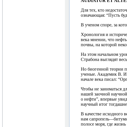
AUDIATUR ET ALTE
Для тех, кто недостато
означающая: “Пусть буд
В ученом споре, за ко
Хронология и историче
века мнении, что нефть
почвы, на которой неко
На этом начальном уро
Страбона выглядят вес
Но биогенной теории п
ученые. Академик В. И
начале века писал: “О
Чтобы не заниматься д
нашей заочной научной
о нефти”, впервые увид
научный итог тогдашне
В качестве исходного 
нам сапропель—битуми
полосе моря, где жизн