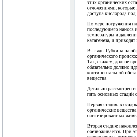
этих органических ост
отложениями, которые 
доступа кислорода под
По мере погружения пл
последующего наноса и
температуры и давлени
катагенеза, и приводят
Взгляды Губкина на об
органического происхо
Так, скажем, долгое вр
обязательно должно идт
континентальной обстан
вещества.
Детально рассмотрен 
пять основных стадий 
Первая стадия: в осадо
органические вещества
синтезированных живы
Вторая стадия: накопле
обезвоживается. При эт
сероводорода, аммиака 