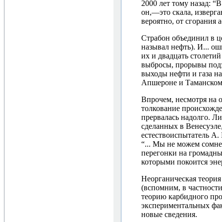
2000 лет тому назад: 
он,—это скала, изверга
вероятно, от сгорания 
Страбон объединил в це
называл нефть). И... 
их и двадцать столетий
выбросы, прорывы подз
выходы нефти и газа н
Апшероне и Таманском
Впрочем, несмотря на 
толкование происхожде
прервалась надолго. Ли
сделанных в Венесуэле
естествоиспытатель А. 
“... Мы не можем сомн
перегонки на громадны
которыми покоится эне
Неорганическая теория
(вспомним, в частности
теорию карбидного про
экспериментальных фак
новые сведения.