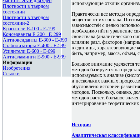
Частоты ЯМР для ядер
использующие отклик организм
Плотности в твердом
состоянии
Практически все методы опред
Плотности в твердом
веществв от их состава. Поэто
состоянии-2
зависимостей с целью использо
Красители E-100 - E-199
необходимо нйти уравнение свя
Консерванты E-200 - E-299
свойствава (аналитического си
Антиоксиданты E-300 - E-399
влияние разл. факторов (напри
Стабилизаторы E-400 - E-599
в единицы, характеризующие к
Усилители E-600 - E-699
быть, например, масса, объем, 
Антифламинги E-900 - E-999
Информация
Большое внимание уделяется т
Изобретения
методов базируется на предста
Ссылки
используемых в анализе (кисло
и нескольких важных процессах
обусловлено историей развити
методов. Поскольку, однако, д
методов растет, болъшое значе
интегрирование теоретических
История
Аналитическая классификаци