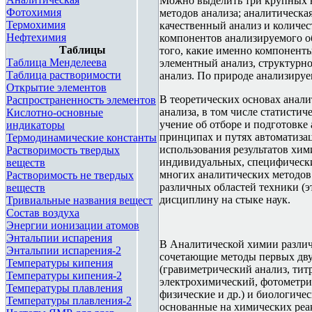
Можно выделить три крупных н
Фотохимия
методов анализа; аналитическа
Термохимия
качественный анализ и количес
Нефтехимия
компонентов анализируемого об
Таблицы
того, какие именно компонент
Таблица Менделеева
элементный анализ, структурно
Таблица растворимости
анализ. По природе анализируе
Открытие элементов
В теоретических основах анали
Распространенность элементов
анализа, в том числе статистич
Кислотно-основные
учение об отборе и подготовке
индикаторы
принципах и путях автоматиза
Термодинамические константы
использования результатов хим
Растворимость твердых
индивидуальных, специфических
веществ
многих аналитических методов.
Растворимость не твердых
различных областей техники (э
веществ
дисциплину на стыке наук.
Тривиальные названия вещест
Состав воздуха
Энергии ионизации атомов
<div style="height: 14px;overflo
Энтальпии испарения
В Аналитической химии различ
химии.</a></div></div>
Энтальпии испарения-2
сочетающие методы первых дву
Температуры кипения
(гравиметрический анализ, тит
Температуры кипения-2
электрохимический, фотометрич
Температуры плавления
физические и др.) и биологиче
Температуры плавления-2
основанные на химических реак