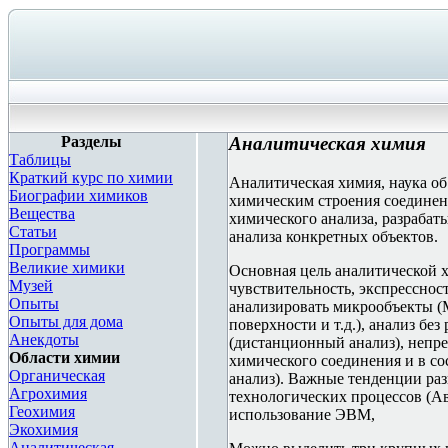
Разделы
Аналитическая химия
Таблицы
Краткий курс по химии
Аналитическая химия, наука об
Биографии химиков
химическим строения соединен
Вещества
химического анализа, разрабат
Статьи
анализа конкретных объектов.
Программы
Великие химики
Основная цель аналитической х
Музей
чувствительность, экспресснос
Опыты
анализировать микрообъекты (М
Опыты для дома
поверхности и т.д.), анализ бе
Анекдоты
(дистанционный анализ), непре
Области химии
химического соединения и в со
Органическая
анализ). Важные тенденции раз
Агрохимия
технологических процессов (Ав
Геохимия
использование ЭВМ,
Экохимия
Аналитическая