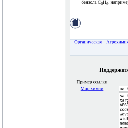
бензола C
H
, наприме
6
6
Органическая
Агрохими
Поддержите 
Пример ссылки
Мир химии