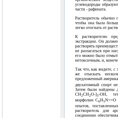
углеводороды образуют
части - рафината.
Растворитель обычно 
чтобы она была больше
легко отогнать от рас
К растворителю пре
экстракции. Он долже
растворять преимущест
не разлагаться при на
его можно было отмыть
нетоксичным, и, конечн
Так что, как видите, с
же отыскать неско
предложенный америк
двухатомный спирт не
Затем были найдены д
CH
CH
O-]
-OH, тет
2
2
3
морфолин C
H
N==O и
6
5
опытов, поставленны
растворитель для ар
соединение обеспечива