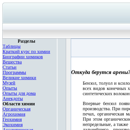
Разделы
Таблицы
Краткий курс по химии
Биографии химиков
Вещества
Статьи
Откуда берутся арены
Программы
Великие химики
Музей
Бензол, толуол и ксил
Опыты
всех видов конечных х
Опыты для дома
синтетических волокон 
Анекдоты
Впервые бензол появ
Области химии
производства. При пиро
Органическая
печах, органическая ма
Агрохимия
При этом органически
Геохимия
непредельные, а также
Экохимия
дальнейшего произв
Аналитическая