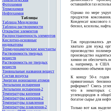
оставшийся газ использ
Фотохимия
Термохимия
Однако по мере укруп
Нефтехимия
продуктов коксовани
Таблицы
Конденсат коксового г
Таблица Менделеева
бензол, ксилолы, нафта
Таблица растворимости
Открытие элементов
Распространенность элементов
<div style="height: 14px
Кислотно-основные
Так продолжалось де
href="http://chemistry.
индикаторы
хватало для нужд орг
Термодинамические константы
производство полимер
Растворимость твердых
производство надеятьс
веществ
химии он обеспечить н
Растворимость не твердых
а, например, в США 
веществ
снижению объемов про
Тривиальные названия вещест
Состав воздуха
К концу 50-х годов 
Энергии ионизации атомов
прямогонных бензино
Энтальпии испарения
риформат? Смесь угле
Энтальпии испарения-2
что в некоторых сл
Температуры кипения
углеводородов в общей
Температуры кипения-2
богатое сырье для неф
Температуры плавления
Температуры плавления-2
Только вот как выдел