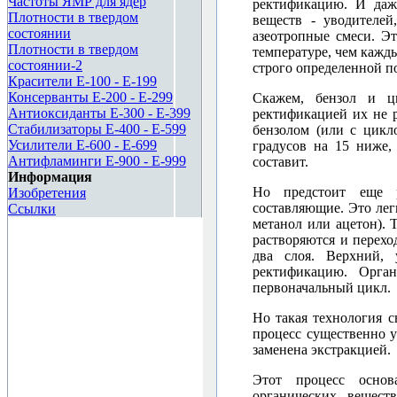
Частоты ЯМР для ядер
ректификацию. И даж
Плотности в твердом
веществ - уводителе
состоянии
азеотропные смеси. Э
Плотности в твердом
температуре, чем кажды
состоянии-2
строго определенной п
Красители E-100 - E-199
Консерванты E-200 - E-299
Скажем, бензол и ц
Антиоксиданты E-300 - E-399
ректификацией их не р
Стабилизаторы E-400 - E-599
бензолом (или с цикл
Усилители E-600 - E-699
градусов на 15 ниже,
Антифламинги E-900 - E-999
составит.
Информация
Но предстоит еще р
Изобретения
составляющие. Это легк
Ссылки
метанол или ацетон). 
растворяются и перехо
два слоя. Верхний,
ректификацию. Орга
первоначальный цикл.
Но такая технология 
процесс существенно 
заменена экстракцией.
Этот процесс основ
органических вещест