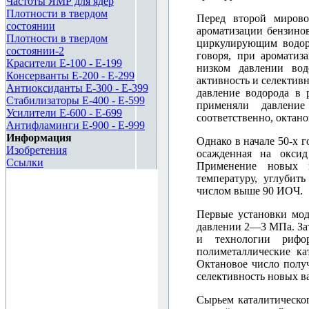
Частоты ЯМР для ядер
Плотности в твердом
Перед второй мирово
состоянии
ароматизации бензино
Плотности в твердом
циркулирующим водоро
состоянии-2
говоря, при ароматиз
Красители E-100 - E-199
низком давлении водо
Консерванты E-200 - E-299
активность и селектив
Антиоксиданты E-300 - E-399
давление водорода в 
Стабилизаторы E-400 - E-599
применяли давлени
Усилители E-600 - E-699
соответственно, октан
Антифламинги E-900 - E-999
Информация
Однако в начале 50-х 
Изобретения
осажденная на оксид
Ссылки
Применение новых к
температуру, углубит
числом выше 90 ИОЧ.
Первые установки мод
давлении 2—3 МПа. Зат
и технологии рифор
полиметаллические ка
Октановое число полу
селективность новых в
Сырьем каталитическо