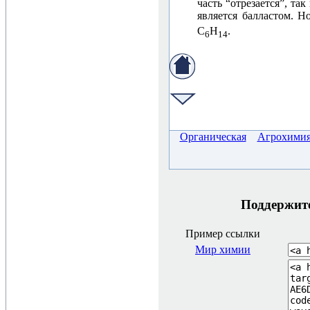
часть “отрезается”, та
является балластом. 
С
Н
.
6
14
Органическая
Агрохими
Поддержите 
Пример ссылки
Мир химии