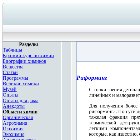
Разделы
Таблицы
Краткий курс по химии
Биографии химиков
Вещества
Статьи
Риформинг
Программы
Великие химики
Музей
С точки зрения детона
Опыты
линейных и малоразвет
Опыты для дома
Для получения более 
Анекдоты
риформинга. По сути де
Области химии
тяжелая фракция пря
Органическая
термической деструк
Агрохимия
легкими компонентами
Геохимия
которые, как известно
Экохимия
Аналитическая