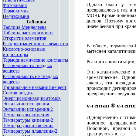
Однако были у терм
Фотохимия
превращалось в газ, а
Термохимия
МОЧ). Кроме полезных 
Нефтехимия
диенов. Поэтому прих
Таблицы
иначе бензин при хране
Таблица Менделеева
Таблица растворимости
Открытие элементов
<div style="height: 14px
Распространенность элементов
В общем, термически
href="http://chemistry.
Кислотно-основные
вытеснен каталитичес
индикаторы
Термодинамические константы
Реакции ароматизации, 
Растворимость твердых
веществ
Эти каталитические п
Растворимость не твердых
ароматические. Одно
веществ
алкены, эти последни
Тривиальные названия вещест
происходит дегидриров
Состав воздуха
превращение следующе
Энергии ионизации атомов
Энтальпии испарения
н
-гептан ®
н
-гепт
Энтальпии испарения-2
Температуры кипения
Одновременно с этими
Температуры кипения-2
полезное превращение
Температуры плавления
Побочной, вредной з
Температуры плавления-2
крекируются в газ.