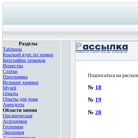
Разделы
Таблицы
Краткий курс по химии
Биографии химиков
Вещества
Статьи
Подписатьса на рассыл
Программы
Великие химики
№
18
Музей
Опыты
Опыты для дома
№
19
Анекдоты
Области химии
№
20
Органическая
Агрохимия
Геохимия
<div style="height: 14px
Экохимия
href="http://chemistry.
Аналитическая