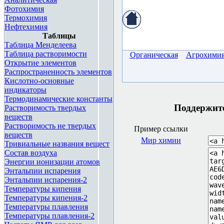
Фотохимия
Термохимия
Нефтехимия
Таблицы
Таблица Менделеева
Таблица растворимости
Органическая
Агрохими
Открытие элементов
Распространенность элементов
Кислотно-основные
индикаторы
Термодинамические константы
Поддержите 
Растворимость твердых
веществ
Растворимость не твердых
Пример ссылки
веществ
Мир химии
Тривиальные названия вещест
Состав воздуха
Энергии ионизации атомов
Энтальпии испарения
Энтальпии испарения-2
Температуры кипения
Температуры кипения-2
Температуры плавления
Температуры плавления-2