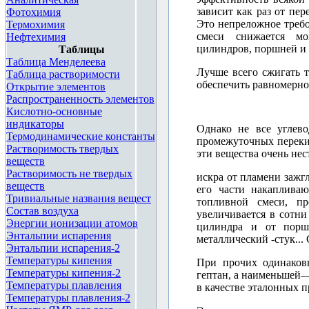
зависит как раз от пер
Фотохимия
Это непреложное требо
Термохимия
смеси снижается мо
Нефтехимия
цилиндров, поршней и 
Таблицы
Таблица Менделеева
Лучше всего сжигать 
Таблица растворимости
обеспечить равномернос
Открытие элементов
Распространенность элементов
Кислотно-основные
<div style="height: 14px
индикаторы
Однако не все углев
href="http://chemistry.
Термодинамические константы
промежуточных переки
Растворимость твердых
эти вещества очень нес
веществ
Растворимость не твердых
искра от пламени зажг
веществ
его части накаплива
Тривиальные названия вещест
топливной смеси, пр
Состав воздуха
увеличивается в сотни
Энергии ионизации атомов
цилиндра и от поршн
Энтальпии испарения
металлический -стук...
Энтальпии испарения-2
Температуры кипения
При прочих одинаков
Температуры кипения-2
гептан, а наименьшей—
Температуры плавления
в качестве эталонных п
Температуры плавления-2