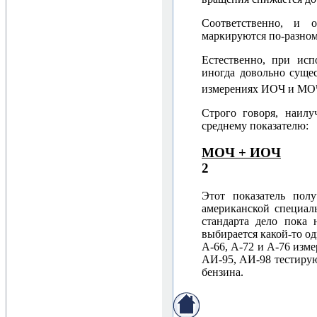
Соответственно, и 
маркируются по-разн
Естественно, при исп
иногда довольно суще
измерениях ИОЧ и МОЧ
Строго говоря, наил
среднему показателю:
МОЧ + ИОЧ
2
Этот показатель пол
американской специал
стандарта дело пока
выбирается какой-то о
А-66, А-72 и А-76 изм
АИ-95, АИ-98 тестирую
бензина.