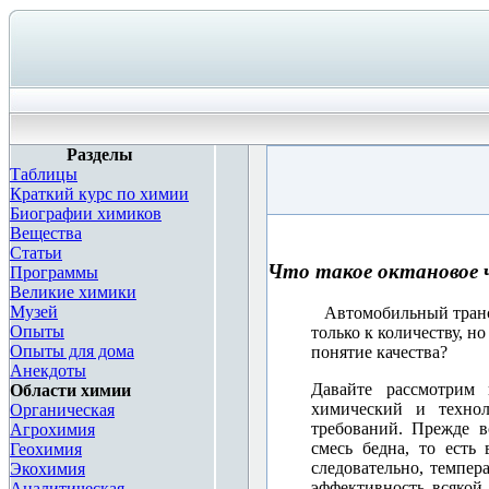
Разделы
Таблицы
Краткий курс по химии
Биографии химиков
Вещества
Статьи
Что такое октановое 
Программы
Великие химики
Музей
Автомобильный транспо
Опыты
только к количеству, но
Опыты для дома
понятие качества?
Анекдоты
Давайте рассмотрим 
Области химии
химический и технол
Органическая
требований. Прежде в
Агрохимия
смесь бедна, то есть
Геохимия
следовательно, темпер
Экохимия
эффективность всякой
Аналитическая