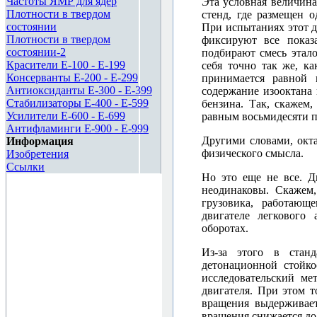
Частоты ЯМР для ядер
Эта условная величина
Плотности в твердом
стенд, где размещен 
состоянии
При испытаниях этот д
Плотности в твердом
фиксируют все показ
состоянии-2
подбирают смесь эта
Красители E-100 - E-199
себя точно так же, к
Консерванты E-200 - E-299
принимается равной 
Антиоксиданты E-300 - E-399
содержание изооктана 
Стабилизаторы E-400 - E-599
бензина. Так, скажем
Усилители E-600 - E-699
равным восьмидесяти п
Антифламинги E-900 - E-999
Другими словами, окт
Информация
физического смысла.
Изобретения
Ссылки
Но это еще не все. Д
неодинаковы. Скажем,
грузовика, работающ
двигателе легкового
оборотах.
Из-за этого в стан
детонационной стойк
исследовательский м
двигателя. При этом т
вращения выдерживает
вращения снижается до 